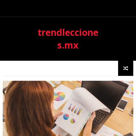
trendleccione
s.mx