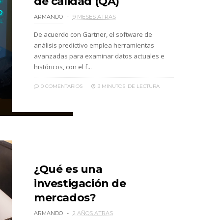
de calidad (QA)
ARMANDO
9 MESES ATRAS
De acuerdo con Gartner, el software de
análisis predictivo emplea herramientas
avanzadas para examinar datos actuales e
históricos, con el f...
0 COMENTARIOS
3 MINUTOS
DE LECTURA
¿Qué es una
investigación de
mercados?
ARMANDO
2 AÑOS ATRAS