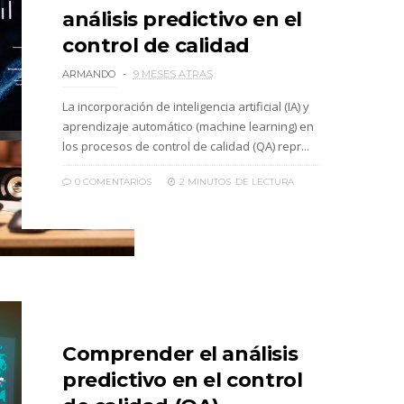
análisis predictivo en el
control de calidad
ARMANDO
9 MESES ATRAS
La incorporación de inteligencia artificial (IA) y
aprendizaje automático (machine learning) en
los procesos de control de calidad (QA) repr...
0 COMENTARIOS
2 MINUTOS
DE LECTURA
Comprender el análisis
predictivo en el control